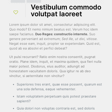
Vestibulum commodo
volutpat laoreet
Lorem ipsum dolor sit amet, consectetur adipiscing elit.
Quo modo? Et nemo nimium beatus est.
Verum hoc idem
saepe faciamus.
Duo Reges: constructio interrete.
Suo
genere perveniant ad extremum;
Sed ille, ut dixi, vitiose.
Negat esse eam, inquit, propter se expetendam. Quid est,
quod ab ea absolvi et perfici debeat?
Ut pulsi recurrant? Ratio enim nostra consentit, pugnat
oratio. Plane idem, inquit, et maxima quidem, qua fieri nulla
maior potest. Diodorus, eius auditor, adiungit ad
honestatem vacuitatem doloris. Qua igitur re ab deo
vincitur, si aeternitate non vincitur?
Superiores tres erant, quae esse possent, quarum est
una sola defensa, eaque vehementer.
Istam voluptatem perpetuam quis potest praestare
sapienti?
Quia dolori non voluptas contraria est, sed doloris