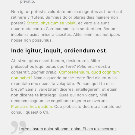
privatio.
Non igitur potestis voluptate omnia dirigentes aut tueri aut
retinere virtutem. Summus dolor plures dies manere non
potest?
Strato, physicum se voluit
, ec vero alia sunt
quaerenda contra Carneadeam illam sententiam. Bonum
incolumis acies: misera caecitas. Aliter enim nosmet ipsos
nosse non possumus.
Inde igitur, inquit, ordiendum est.
At, si voluptas esset bonum, desideraret. Aliter
philosophos loqui putas oportere?
Ratio enim nostra
consentit, pugnat oratio.
Comprehensum, quod cognitum
non habet?
Nam aliquando posse recte fieri dicunt nulla
expectata nec quaesita voluptate. Primum quid tu dicis
breve? Eam si varietatem diceres, intellegerem, ut etiam
non dicente te intellego; Quae qui non vident, nihil
umquam magnum ac cognitione dignum amaverunt.
Praeclare hoc quidem.
Quo plebiscito decreta a senatu est
consuli quaestio Cn.
Lorem ipsum dolor sit amet enim. Etiam ullamcorper.